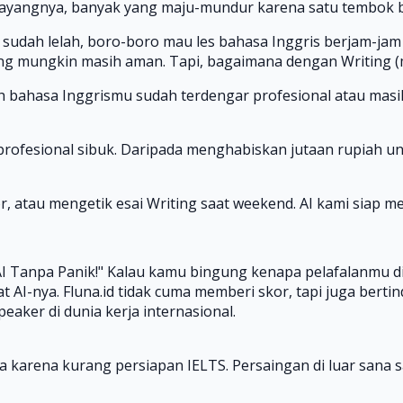
Sayangnya, banyak yang maju-mundur karena satu tembok bes
a sudah lelah, boro-boro mau les bahasa Inggris berjam-ja
ng mungkin masih aman. Tapi, bagaimana dengan Writing (m
 bahasa Inggrismu sudah terdengar profesional atau masih
profesional sibuk. Daripada menghabiskan jutaan rupiah unt
r, atau mengetik esai Writing saat weekend. AI kami siap 
AI Tanpa Panik!" Kalau kamu bingung kenapa pelafalanmu di
t AI-nya. Fluna.id tidak cuma memberi skor, tapi juga berti
eaker di dunia kerja internasional.
a karena kurang persiapan IELTS. Persaingan di luar sana sa