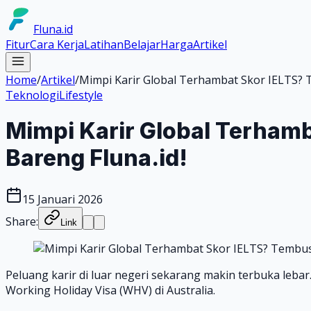
Fluna.id
Fitur
Cara Kerja
Latihan
Belajar
Harga
Artikel
Home
/
Artikel
/
Mimpi Karir Global Terhambat Skor IELTS? T
Teknologi
Lifestyle
Mimpi Karir Global Terhamb
Bareng Fluna.id!
15 Januari 2026
Share:
Link
Peluang karir di luar negeri sekarang makin terbuka lebar
Working Holiday Visa (WHV) di Australia.