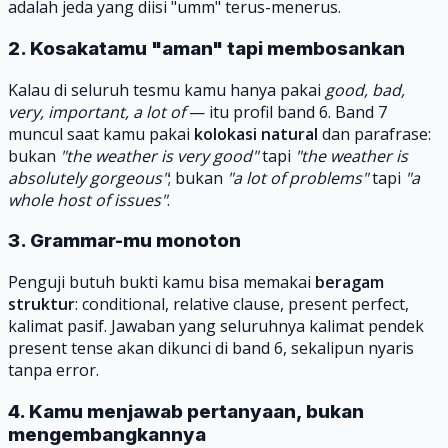
adalah jeda yang diisi "umm" terus-menerus.
2. Kosakatamu "aman" tapi membosankan
Kalau di seluruh tesmu kamu hanya pakai
good, bad,
very, important, a lot of
— itu profil band 6. Band 7
muncul saat kamu pakai
kolokasi natural
dan parafrase:
bukan
"the weather is very good"
tapi
"the weather is
absolutely gorgeous"
; bukan
"a lot of problems"
tapi
"a
whole host of issues"
.
3. Grammar-mu monoton
Penguji butuh bukti kamu bisa memakai
beragam
struktur
: conditional, relative clause, present perfect,
kalimat pasif. Jawaban yang seluruhnya kalimat pendek
present tense akan dikunci di band 6, sekalipun nyaris
tanpa error.
4. Kamu menjawab pertanyaan, bukan
mengembangkannya