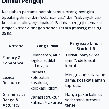
Dinilai Penguji
Kesalahan pertama hampir semua orang: mengira
Speaking dinilai dari "selancar apa" dan "sebanyak apa
kosakata sulit yang dipakai". Padahal penguji memakai
empat kriteria dengan bobot setara (masing-masing
25%)
:
Penyebab Umum
Kriteria
Yang Dinilai
Stuck di 6
Kelancaran, alur
Terlalu banyak "ee...
Fluency &
logika, sedikit
umm", ide loncat-
Coherence
jeda/ragu
loncat
Variasi &
Mengulang kata yang
Lexical
ketepatan
sama, kosakata aman
Resource
kosakata,
tapi datar
kolokasi, idiom
Grammatical
Hanya pakai kalimat
Variasi struktur
Range &
sederhana present
kalimat + akurasi
Accuracy
tense